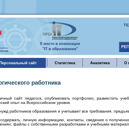
Т
II место в номинации
"IT в образовании"
Персональный сайт
Статистика
Аналитика
О 
огического работника
ичный сайт педагога, опубликовать портфолио, разместить уч
ский опыт на Всероссийском уровне.
нужд работников образования и учитывает все требования, предъя
 содержать: личную информацию, контакты, сведения о получен
ениях, файлы с собственными разработками и учебными материал