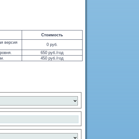
Стоимость
ая версия
0 руб.
ровня.
650 руб./год
и.
450 руб./год